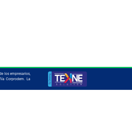
ico
de los empresarios,
añía Corprodem. La