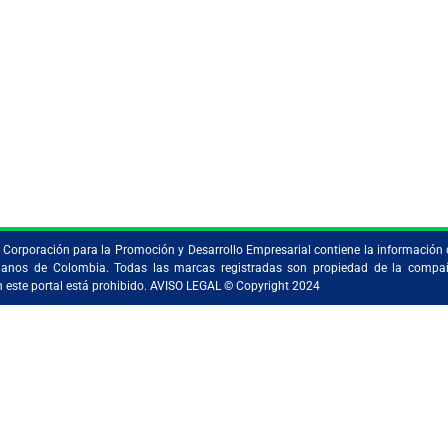
uenta
Dirección de correo electrón
r
calderon10lau@gmail.com
Último inicio de sesión
04/02/2025 at 3:37 AM
la Corporación para la Promoción y Desarrollo Empresarial contiene la información 
ristianos de Colombia. Todas las marcas registradas son propiedad de la comp
en este portal está prohibido. AVISO LEGAL © Copyright 2024