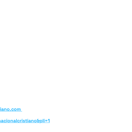
tiano.com
cionalcristiano&pli=1