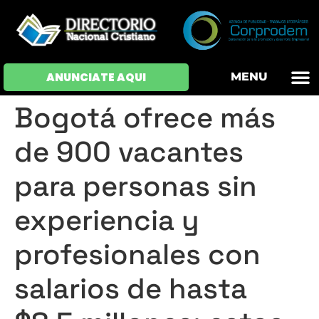
OFERTAS DE EM
HOJAS DE VIDA
INICIAR SESI
ANUNCIATE AQUI
MENU
Bogotá ofrece más
de 900 vacantes
para personas sin
experiencia y
profesionales con
salarios de hasta