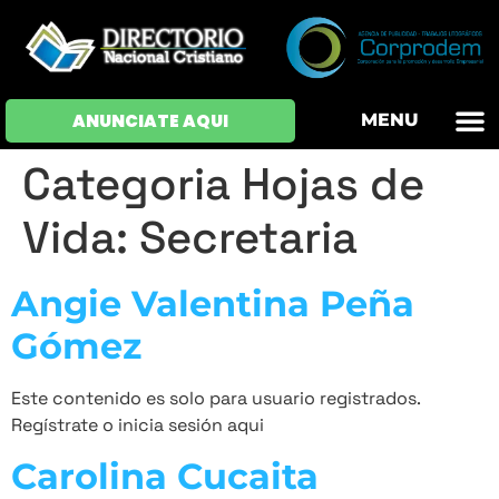
OFERTAS DE EM
HOJAS DE VIDA
INICIAR SESI
ANUNCIATE AQUI
MENU
Categoria Hojas de
Vida:
Secretaria
Angie Valentina Peña
Gómez
Este contenido es solo para usuario registrados.
Regístrate o inicia sesión aqui
Carolina Cucaita