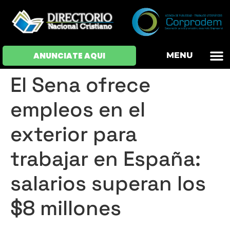
OFERTAS DE EM
HOJAS DE VIDA
INICIAR SESI
ANUNCIATE AQUI
MENU
El Sena ofrece
empleos en el
exterior para
trabajar en España:
salarios superan los
$8 millones