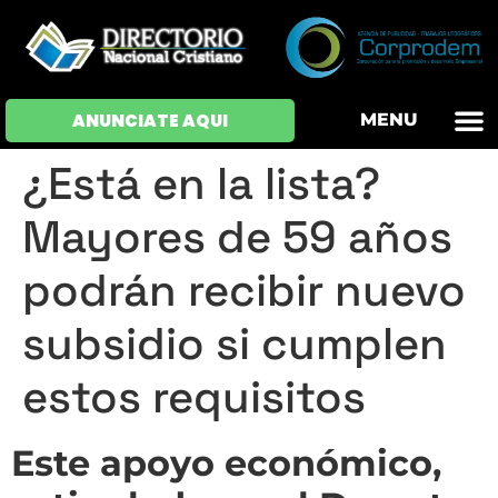
OFERTAS DE EM
HOJAS DE VIDA
INICIAR SESI
ANUNCIATE AQUI
MENU
¿Está en la lista?
Mayores de 59 años
podrán recibir nuevo
subsidio si cumplen
estos requisitos
Este apoyo económico,