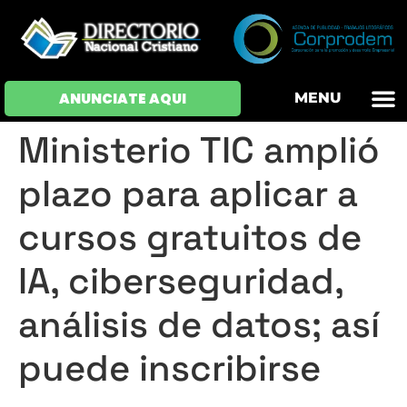
OFERTAS DE EM
HOJAS DE VIDA
INICIAR SESI
ANUNCIATE AQUI
MENU
Ministerio TIC amplió
plazo para aplicar a
cursos gratuitos de
IA, ciberseguridad,
análisis de datos; así
puede inscribirse