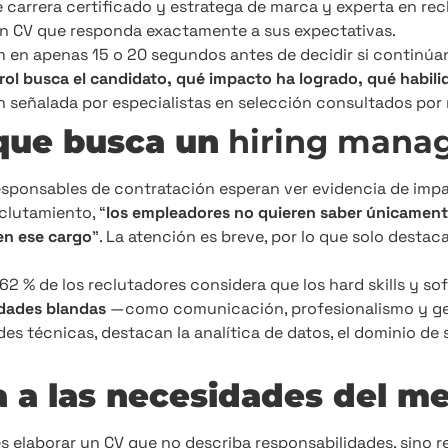
carrera certificado y estratega de marca y experta en rec
un CV que responda exactamente a sus expectativas.
m en apenas 15 o 20 segundos antes de decidir si continúa
rol busca el candidato, qué impacto ha logrado, qué habili
ón señalada por especialistas en selección consultados por
 que busca un
hiring manag
esponsables de contratación esperan ver evidencia de impa
clutamiento, “
los empleadores no quieren saber únicament
en ese cargo
”. La atención es breve, por lo que solo destac
2 % de los reclutadores considera que los hard skills y so
idades blandas
—como comunicación, profesionalismo y ges
es técnicas, destacan la analítica de datos, el dominio d
 a las necesidades del m
 elaborar un CV que no describa responsabilidades, sino re