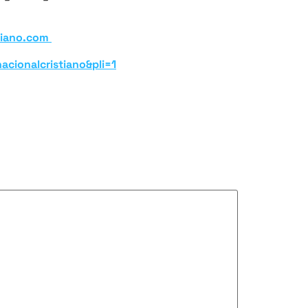
tiano.com
cionalcristiano&pli=1