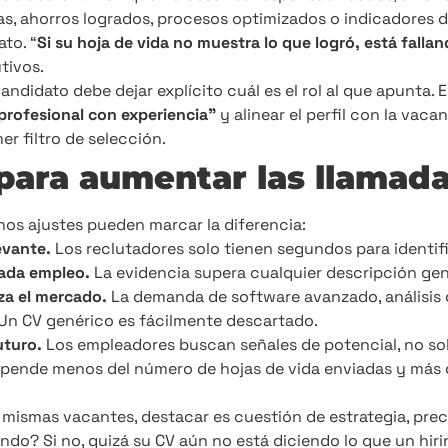
s, ahorros logrados, procesos optimizados o indicadores
ato. “
Si su hoja de vida no muestra lo que logró, está falla
tivos.
ndidato debe dejar explícito cuál es el rol al que apunta. 
profesional con experiencia”
y alinear el perfil con la vaca
er filtro de selección.
para aumentar las llamad
os ajustes pueden marcar la diferencia:
evante.
Los reclutadores solo tienen segundos para identific
cada empleo.
La evidencia supera cualquier descripción gen
iza el mercado.
La demanda de software avanzado, análisis 
Un CV genérico es fácilmente descartado.
uturo.
Los empleadores buscan señales de potencial, no sol
pende menos del número de hojas de vida enviadas y más 
ismas vacantes, destacar es cuestión de estrategia, precis
ndo? Si no, quizá su CV aún no está diciendo lo que un hi