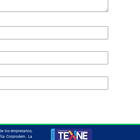
de los empresarios,
añía Corprodem. La