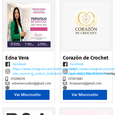
Edna Vera
Corazón de Crochet
Facebook
Facebook
https://www.instagram.com/invites/contact/?
https://www.instagram.com/co
utm_source=ig_contact_invite&utm_medium=copy_link&utm_content=2e
igsh=M2t1NTBscTE4MWhi
">Insta
3132616310
3173013681
ednamercadeo@gmail.com
foryyoana@gmail.com
Ver Miscrositio
Ver Miscrositio