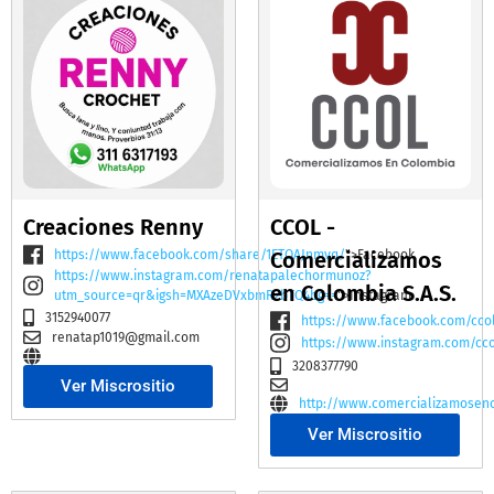
Creaciones Renny
CCOL -
https://www.facebook.com/share/1ETQAJnmvq/
Comercializamos
">Facebook
https://www.instagram.com/renatapalechormunoz?
en Colombia S.A.S.
utm_source=qr&igsh=MXAzeDVxbmR2bTQ4bg==
">Instagram
3152940077
https://www.facebook.com/cco
renatap1019@gmail.com
https://www.instagram.com/cc
3208377790
Ver Miscrositio
http://www.comercializamosen
Ver Miscrositio