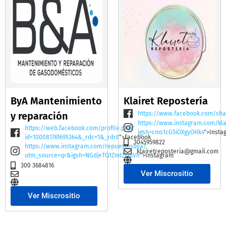
ByA Mantenimiento
Klairet Repostería
y reparación
https://www.facebook.com/sha
https://www.instagram.com/kla
https://web.facebook.com/profile.php?
igsh=cms1cG5iOXgyOHk4
">Insta
id=100081761695364&_rdc=1&_rdr#
">Facebook
3045959822
https://www.instagram.com/repuestosbya?
klairetreposteria@gmail.com
utm_source=qr&igsh=NGdjeTQ1Zmt2YmVh
">Instagram
300 3684816
Ver Miscrositio
Ver Miscrositio