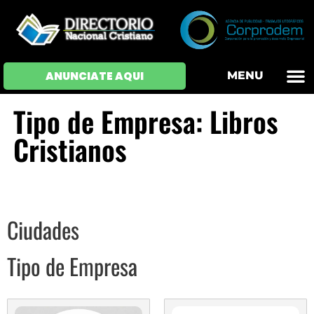
OFERTAS DE EM
HOJAS DE VIDA
INICIAR SESI
ANUNCIATE AQUI
MENU
Tipo de Empresa: Libros
Cristianos
Ciudades
Tipo de Empresa