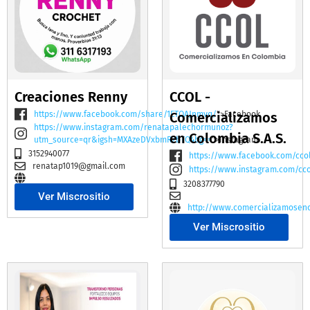
Creaciones Renny
CCOL -
https://www.facebook.com/share/1ETQAJnmvq/
Comercializamos
">Facebook
https://www.instagram.com/renatapalechormunoz?
en Colombia S.A.S.
utm_source=qr&igsh=MXAzeDVxbmR2bTQ4bg==
">Instagram
3152940077
https://www.facebook.com/cco
renatap1019@gmail.com
https://www.instagram.com/cc
3208377790
Ver Miscrositio
http://www.comercializamosen
Ver Miscrositio