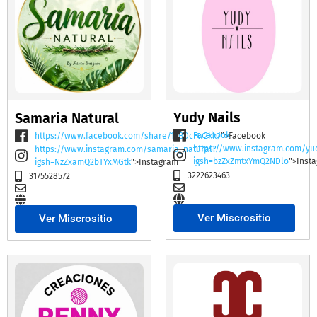
Yudy Nails
Samaria Natural
Facebook
https://www.facebook.com/share/19BDcFw2kk/
">Facebook
https://www.instagram.com/yu
https://www.instagram.com/samaria_natural?
igsh=bzZxZmtxYmQ2NDlo
">Inst
igsh=NzZxamQ2bTYxMGtk
">Instagram
3222623463
3175528572
Ver Miscrositio
Ver Miscrositio