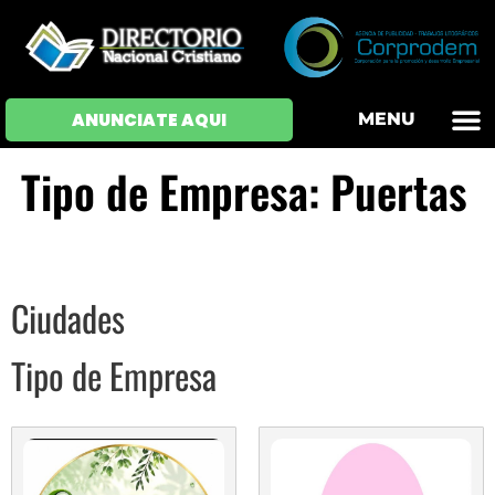
OFERTAS DE EM
HOJAS DE VIDA
INICIAR SESI
ANUNCIATE AQUI
MENU
Tipo de Empresa: Puertas
Ciudades
Tipo de Empresa